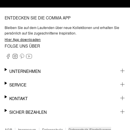
ENTDECKEN SIE DIE COMMA APP
Bleiben Sie auf dem Laufenden über neue Kollektionen und erhalten Sie
persönlich auf Sie zugeschnittene Inspiration.
Hier App downloaden
FOLGE UNS ÜBER
UNTERNEHMEN
KARRIERE
SERVICE
NACHHALTIGKEIT
BARRIEREFREIHEIT
WHATSAPP
KONTAKT
FASHION CARD
MEIN KONTO
SUPPORT
SICHER BEZAHLEN
WUNSCHLISTE
SHOWROOMS & HÄNDLERKONTAKT
STOREFINDER
PRESSEKONTAKT
RECHNUNG
|
|
|
Datenschutz-Einstellungen
AGB
Impressum
Datenschutz