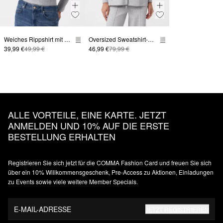
Weiches Rippshirt mit Rollkragen im Slim Fit
Oversized Sweatshirt-Cape mit aufgesetzten Taschen
39,99 €
49,99 €
46,99 €
79,99 €
ALLE VORTEILE, EINE KARTE. JETZT
ANMELDEN UND 10% AUF DIE ERSTE
BESTELLUNG ERHALTEN
Registrieren Sie sich jetzt für die COMMA Fashion Card und freuen Sie sich
über ein 10% Willkommensgeschenk, Pre-Access zu Aktionen, Einladungen
zu Events sowie viele weitere Member Specials.
E-MAIL-ADRESSE
JETZT REGISTRIEREN