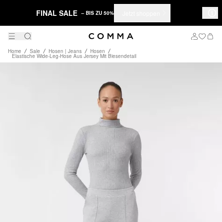
FINAL SALE
Jetzt shoppen
– BIS ZU 50%
Home
Sale
Hosen | Jeans
Hosen
Elastische Wide-Leg-Hose Aus Jersey Mit Biesendetail