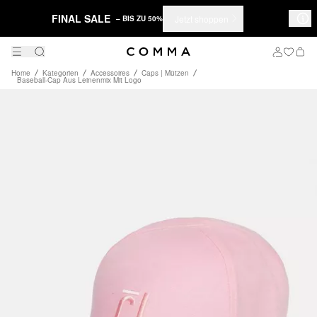
FINAL SALE
Jetzt shoppen
– BIS ZU 50%
Home
Kategorien
Accessoires
Caps | Mützen
Baseball-Cap Aus Leinenmix Mit Logo