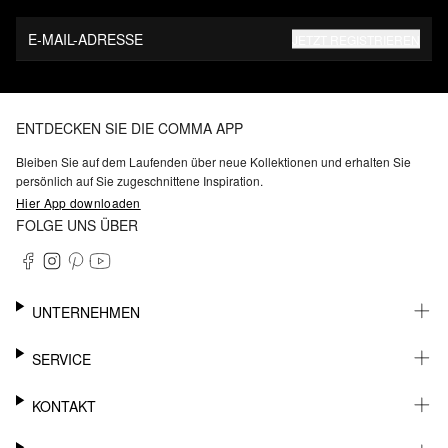
E-MAIL-ADRESSE
JETZT REGISTRIEREN
ENTDECKEN SIE DIE COMMA APP
Bleiben Sie auf dem Laufenden über neue Kollektionen und erhalten Sie
persönlich auf Sie zugeschnittene Inspiration.
Hier App downloaden
FOLGE UNS ÜBER
UNTERNEHMEN
KARRIERE
SERVICE
NACHHALTIGKEIT
BARRIEREFREIHEIT
WHATSAPP
KONTAKT
FASHION CARD
MEIN KONTO
SUPPORT