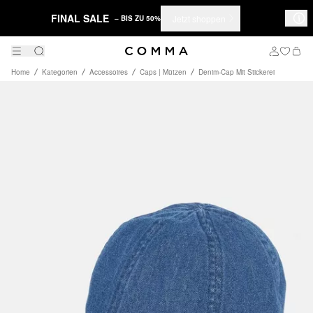
FINAL SALE
Jetzt shoppen
– BIS ZU 50%
Home
Kategorien
Accessoires
Caps | Mützen
Denim-Cap Mit Stickerei