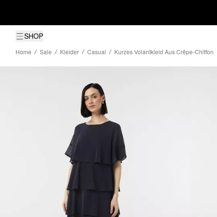
SHOP
Home
Sale
Kleider
Casual
Kurzes Volantkleid Aus Crêpe-Chiffon