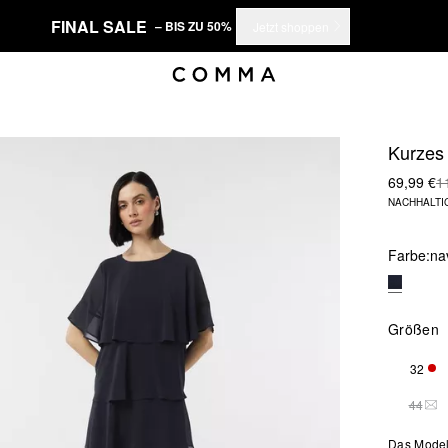
FINAL SALE
– BIS ZU 50%
Jetzt shoppen
Kurzes 
69,99 €
1
NACHHALTI
Farbe:
na
Größen
32
NUR
44
DIE
Das Model 