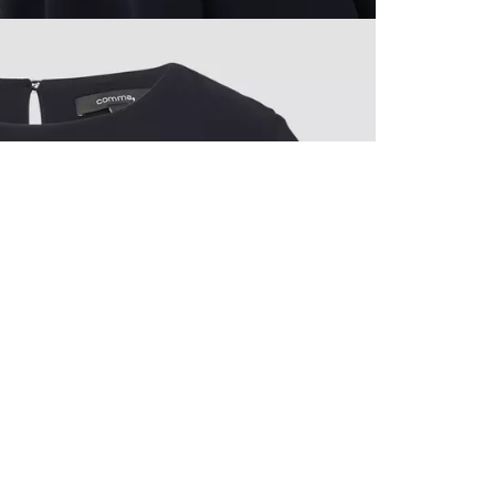
ALLE VOR
UND 10% 
Registrieren S
sich über ein
Einladungen z