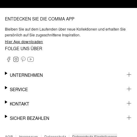
ENTDECKEN SIE DIE COMMA APP
Bleiben Sie auf dem Laufenden über neue Kollektionen und erhalten Sie
persönlich auf Sie zugeschnittene Inspiration.
Hier App downloaden
FOLGE UNS ÜBER
UNTERNEHMEN
KARRIERE
SERVICE
NACHHALTIGKEIT
BARRIEREFREIHEIT
WHATSAPP
KONTAKT
FASHION CARD
MEIN KONTO
SUPPORT
SICHER BEZAHLEN
WUNSCHLISTE
SHOWROOMS & HÄNDLERKONTAKT
STOREFINDER
PRESSEKONTAKT
RECHNUNG
|
|
|
Datenschutz-Einstellungen
AGB
Impressum
Datenschutz