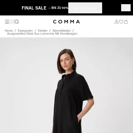
FINAL SALE
Jetzt shoppen
– BIS ZU 50%
Home
Kategorien
Kleider
Abendkleider
Ausgestelltes Kleid Aus Leinenmix Mit Hemdkragen