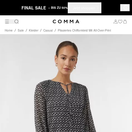
FINAL SALE
Jetzt shoppen
– BIS ZU 50%
Home
Sale
Kleider
Casual
Plissiertes Chiffonkleid Mit All-Over-Print