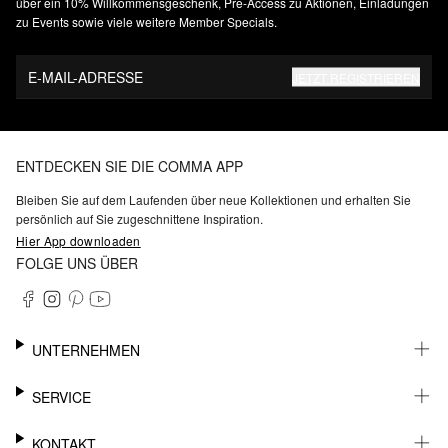
über ein 10% Willkommensgeschenk, Pre-Access zu Aktionen, Einladungen
zu Events sowie viele weitere Member Specials.
E-MAIL-ADRESSE
JETZT REGISTRIEREN
ENTDECKEN SIE DIE COMMA APP
Bleiben Sie auf dem Laufenden über neue Kollektionen und erhalten Sie
persönlich auf Sie zugeschnittene Inspiration.
Hier App downloaden
FOLGE UNS ÜBER
UNTERNEHMEN
KARRIERE
SERVICE
NACHHALTIGKEIT
BARRIEREFREIHEIT
WHATSAPP
KONTAKT