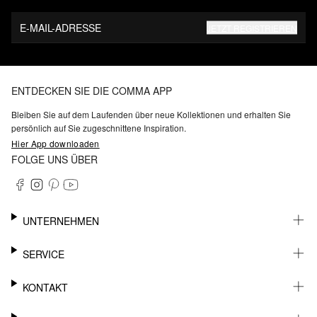
E-MAIL-ADRESSE
JETZT REGISTRIEREN
ENTDECKEN SIE DIE COMMA APP
Bleiben Sie auf dem Laufenden über neue Kollektionen und erhalten Sie
persönlich auf Sie zugeschnittene Inspiration.
Hier App downloaden
FOLGE UNS ÜBER
UNTERNEHMEN
KARRIERE
SERVICE
NACHHALTIGKEIT
BARRIEREFREIHEIT
WHATSAPP
KONTAKT
FASHION CARD
MEIN KONTO
SUPPORT