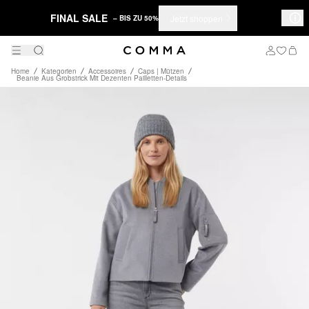
FINAL SALE
Jetzt shoppen
– BIS ZU 50%
Home
Kategorien
Accessoires
Caps | Mützen
Beanie Aus Grobstrick Mit Dezenten Pailletten-Details