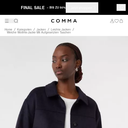
FINAL SALE
Jetzt shoppen
– BIS ZU 50%
Home
Kategorien
Jacken
Leichte Jacken
Weiche Wollmix-Jacke Mit Aufgesetzten Taschen