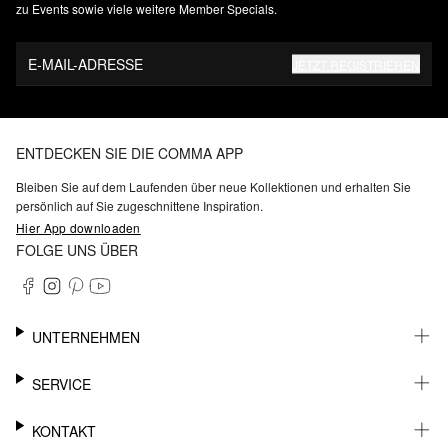
zu Events sowie viele weitere Member Specials.
E-MAIL-ADRESSE
JETZT REGISTRIEREN
ENTDECKEN SIE DIE COMMA APP
Bleiben Sie auf dem Laufenden über neue Kollektionen und erhalten Sie
persönlich auf Sie zugeschnittene Inspiration.
Hier App downloaden
FOLGE UNS ÜBER
UNTERNEHMEN
KARRIERE
SERVICE
NACHHALTIGKEIT
BARRIEREFREIHEIT
WHATSAPP
KONTAKT