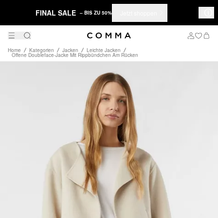
FINAL SALE
Jetzt shoppen
– BIS ZU 50%
Home
Kategorien
Jacken
Leichte Jacken
Offene Doubleface-Jacke Mit Rippbündchen Am Rücken