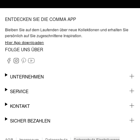
ENTDECKEN SIE DIE COMMA APP
Bleiben Sie auf dem Laufenden über neue Kollektionen und erhalten Sie
persönlich auf Sie zugeschnittene Inspiration.
Hier App downloaden
FOLGE UNS ÜBER
UNTERNEHMEN
KARRIERE
SERVICE
NACHHALTIGKEIT
BARRIEREFREIHEIT
WHATSAPP
KONTAKT
FASHION CARD
MEIN KONTO
SUPPORT
SICHER BEZAHLEN
WUNSCHLISTE
SHOWROOMS & HÄNDLERKONTAKT
STOREFINDER
PRESSEKONTAKT
RECHNUNG
|
|
|
Datenschutz-Einstellungen
AGB
Impressum
Datenschutz