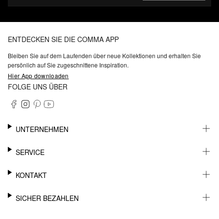
ENTDECKEN SIE DIE COMMA APP
Bleiben Sie auf dem Laufenden über neue Kollektionen und erhalten Sie
persönlich auf Sie zugeschnittene Inspiration.
Hier App downloaden
FOLGE UNS ÜBER
UNTERNEHMEN
KARRIERE
SERVICE
NACHHALTIGKEIT
BARRIEREFREIHEIT
WHATSAPP
KONTAKT
FASHION CARD
MEIN KONTO
SUPPORT
SICHER BEZAHLEN
WUNSCHLISTE
SHOWROOMS & HÄNDLERKONTAKT
STOREFINDER
PRESSEKONTAKT
RECHNUNG