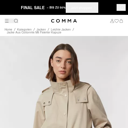
FINAL SALE
Jetzt shoppen
– BIS ZU 50%
Home
Kategorien
Jacken
Leichte Jacken
Jacke Aus Cottonmix Mit Fixierter Kapuze