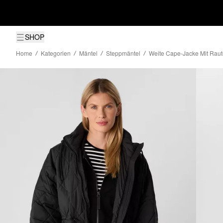
SHOP
Home
Kategorien
Mäntel
Steppmäntel
Weite Cape-Jacke Mit Rau