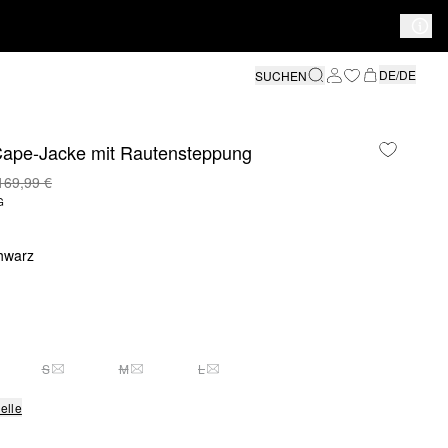
DE/DE
SUCHEN
Cape-Jacke mit Rautensteppung
169,99 €
G
hwarz
S
M
L
SE GRÖSSE IST DERZEIT AUSVERKAUFT
DIESE GRÖSSE IST DERZEIT AUSVERKAUFT
DIESE GRÖSSE IST DERZEIT AUSVERKAUFT
DIESE GRÖSSE IST DERZEIT AUSVERKAU
elle