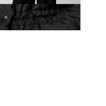
ALLE VOR
UND 10% 
Registrieren S
sich über ein
Einladungen z