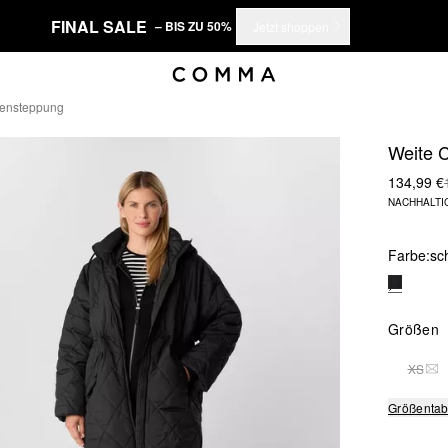
FINAL SALE
– BIS ZU 50%
Jetzt shoppen
tensteppung
Weite 
134,99 €
NACHHALTI
Farbe:
sc
Größen
XS
DIE
Größentab