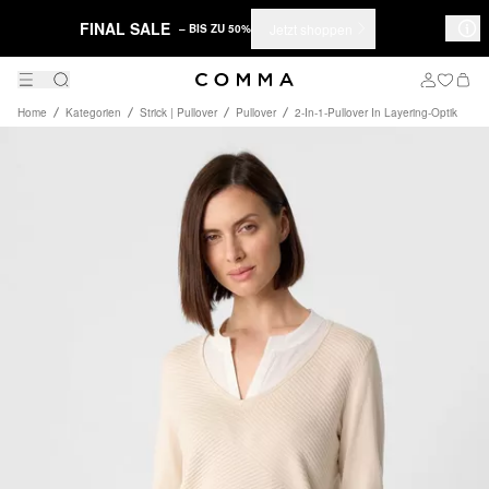
FINAL SALE
Jetzt shoppen
– BIS ZU 50%
Home
Kategorien
Strick | Pullover
Pullover
2-In-1-Pullover In Layering-Optik