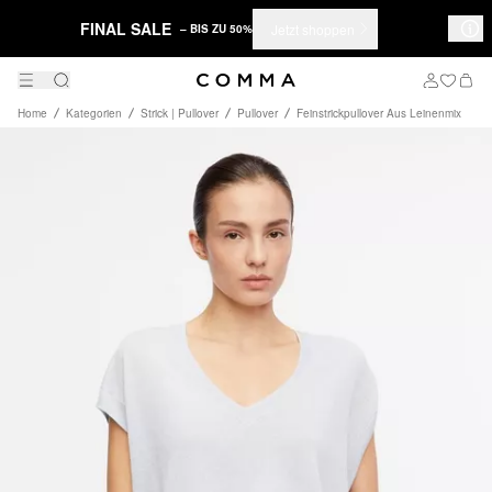
FINAL SALE
Jetzt shoppen
– BIS ZU 50%
Home
Kategorien
Strick | Pullover
Pullover
Feinstrickpullover Aus Leinenmix