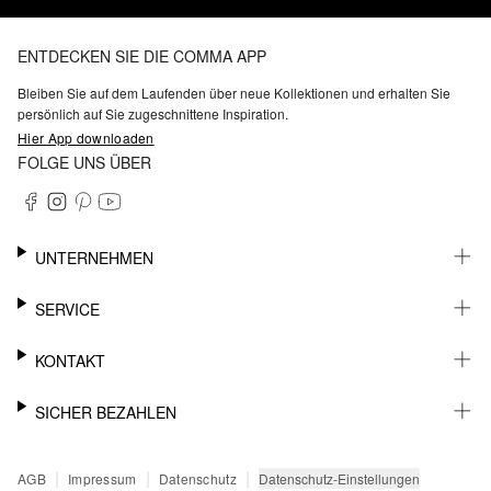
ENTDECKEN SIE DIE COMMA APP
Bleiben Sie auf dem Laufenden über neue Kollektionen und erhalten Sie
persönlich auf Sie zugeschnittene Inspiration.
Hier App downloaden
FOLGE UNS ÜBER
UNTERNEHMEN
KARRIERE
SERVICE
NACHHALTIGKEIT
BARRIEREFREIHEIT
WHATSAPP
KONTAKT
FASHION CARD
MEIN KONTO
SUPPORT
SICHER BEZAHLEN
WUNSCHLISTE
SHOWROOMS & HÄNDLERKONTAKT
STOREFINDER
PRESSEKONTAKT
RECHNUNG
|
|
|
Datenschutz-Einstellungen
AGB
Impressum
Datenschutz
SENDUNGSVERFOLGUNG
PAYPAL