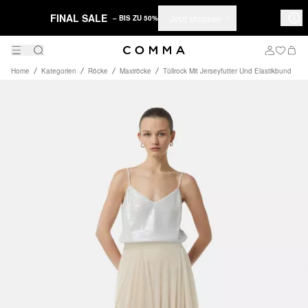
FINAL SALE
Jetzt shoppen
– BIS ZU 50%
Home
Kategorien
Röcke
Maxiröcke
Tüllrock Mit Jerseyfutter Und Elastikbund