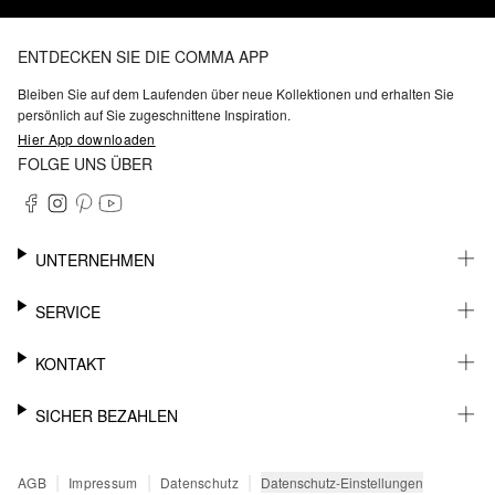
ENTDECKEN SIE DIE COMMA APP
Bleiben Sie auf dem Laufenden über neue Kollektionen und erhalten Sie
persönlich auf Sie zugeschnittene Inspiration.
Hier App downloaden
FOLGE UNS ÜBER
UNTERNEHMEN
KARRIERE
SERVICE
NACHHALTIGKEIT
BARRIEREFREIHEIT
WHATSAPP
KONTAKT
FASHION CARD
MEIN KONTO
SUPPORT
SICHER BEZAHLEN
WUNSCHLISTE
SHOWROOMS & HÄNDLERKONTAKT
STOREFINDER
PRESSEKONTAKT
RECHNUNG
|
|
|
Datenschutz-Einstellungen
AGB
Impressum
Datenschutz
SENDUNGSVERFOLGUNG
PAYPAL