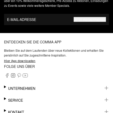
über ein 10% Willkommensgeschenk, Pre-Access zu Aktionen, Einladungen
zu Events sowie viele weitere Member Specials.
E-MAIL-ADRESSE
JETZT REGISTRIEREN
ENTDECKEN SIE DIE COMMA APP
Bleiben Sie auf dem Laufenden über neue Kollektionen und erhalten Sie
persönlich auf Sie zugeschnittene Inspiration.
Hier App downloaden
FOLGE UNS ÜBER
UNTERNEHMEN
KARRIERE
SERVICE
NACHHALTIGKEIT
BARRIEREFREIHEIT
WHATSAPP
KONTAKT