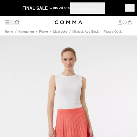
FINAL SALE
Jetzt shoppen
– BIS ZU 50%
Home
Kategorien
Röcke
Maxiröcke
Midirock Aus Strick In Plissee-Optik