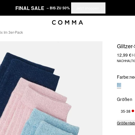
FINAL SALE
– BIS ZU 50%
Jetzt shoppen
x Im 3er-Pack
Glitze
12,99 €
1
NACHHALTI
Farbe:
ne
Größen
35-38
NUR
Größentab