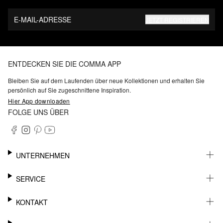
E-MAIL-ADRESSE
JETZT REGISTRIEREN
ENTDECKEN SIE DIE COMMA APP
Bleiben Sie auf dem Laufenden über neue Kollektionen und erhalten Sie
persönlich auf Sie zugeschnittene Inspiration.
Hier App downloaden
FOLGE UNS ÜBER
UNTERNEHMEN
KARRIERE
SERVICE
NACHHALTIGKEIT
BARRIEREFREIHEIT
WHATSAPP
KONTAKT
FASHION CARD
MEIN KONTO
SUPPORT