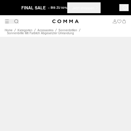
FINAL SALE
Jetzt shoppen
– BIS ZU 50%
Home
Kategorien
Accessoires
Sonnenbrillen
Sonnenbrille Mit Farblich Abgesetzter Umrandung