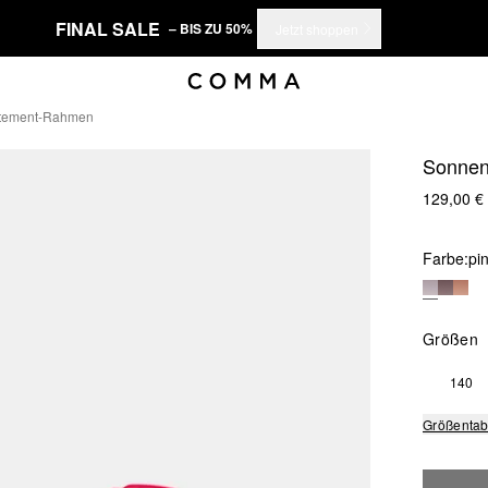
FINAL SALE
– BIS ZU 50%
Jetzt shoppen
tatement-Rahmen
Sonnen
129,00 €
Farbe:
pi
Größen
140
Größentab