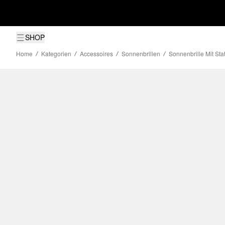
SHOP
Home
Kategorien
Accessoires
Sonnenbrillen
Sonnenbrille Mit S