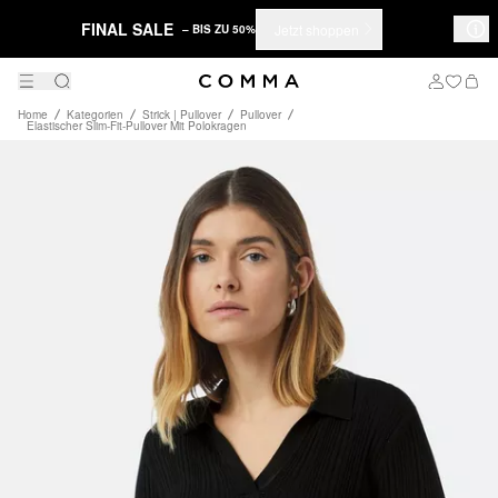
FINAL SALE
Jetzt shoppen
– BIS ZU 50%
Home
Kategorien
Strick | Pullover
Pullover
Elastischer Slim-Fit-Pullover Mit Polokragen