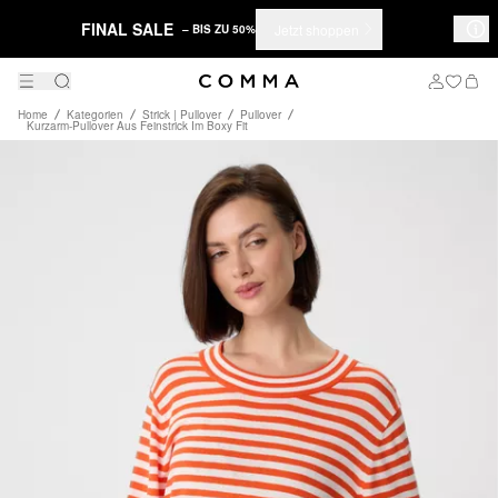
FINAL SALE
Jetzt shoppen
– BIS ZU 50%
Home
Kategorien
Strick | Pullover
Pullover
Kurzarm-Pullover Aus Feinstrick Im Boxy Fit