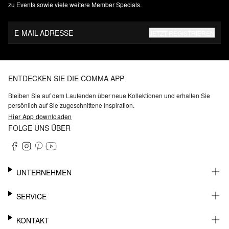
zu Events sowie viele weitere Member Specials.
E-MAIL-ADRESSE
JETZT REGISTRIEREN
ENTDECKEN SIE DIE COMMA APP
Bleiben Sie auf dem Laufenden über neue Kollektionen und erhalten Sie
persönlich auf Sie zugeschnittene Inspiration.
Hier App downloaden
FOLGE UNS ÜBER
UNTERNEHMEN
KARRIERE
SERVICE
NACHHALTIGKEIT
BARRIEREFREIHEIT
WHATSAPP
KONTAKT