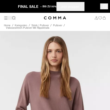
FINAL SALE
Jetzt shoppen
– BIS ZU 50%
Home
Kategorien
Strick | Pullover
Pullover
Viskosestretch-Pullover Mit Rippdetails