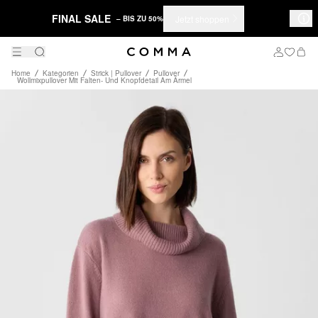
FINAL SALE
Jetzt shoppen
– BIS ZU 50%
Home
Kategorien
Strick | Pullover
Pullover
Wollmixpullover Mit Falten- Und Knopfdetail Am Ärmel