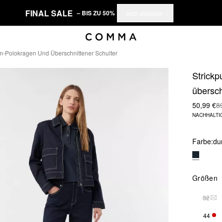
FINAL SALE
– BIS ZU 50%
Jetzt shoppen
im-Polokragen Und Überschnittener Schulter
Strickp
übersch
50,99 €
8
NACHHALTI
Farbe:
du
Größen
32
DIE
44
NUR