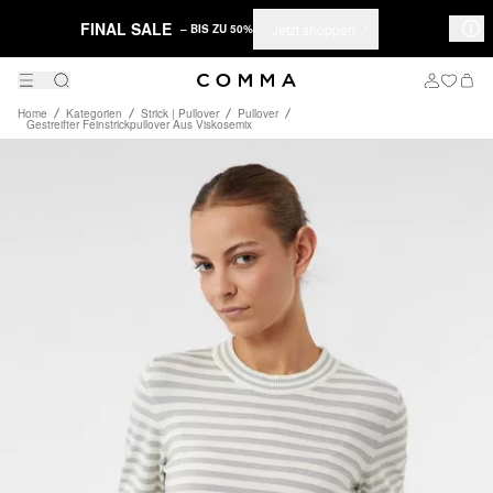
FINAL SALE
Jetzt shoppen
– BIS ZU 50%
Home
Kategorien
Strick | Pullover
Pullover
Gestreifter Feinstrickpullover Aus Viskosemix