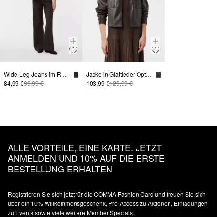
Wide-Leg-Jeans im Relaxed Fit
Jacke in Glattleder-Optik mit aufgesetzten Taschen
84,99 €
99,99 €
103,99 €
129,99 €
ALLE VORTEILE, EINE KARTE. JETZT
ANMELDEN UND 10% AUF DIE ERSTE
BESTELLUNG ERHALTEN
Registrieren Sie sich jetzt für die COMMA Fashion Card und freuen Sie sich
über ein 10% Willkommensgeschenk, Pre-Access zu Aktionen, Einladungen
zu Events sowie viele weitere Member Specials.