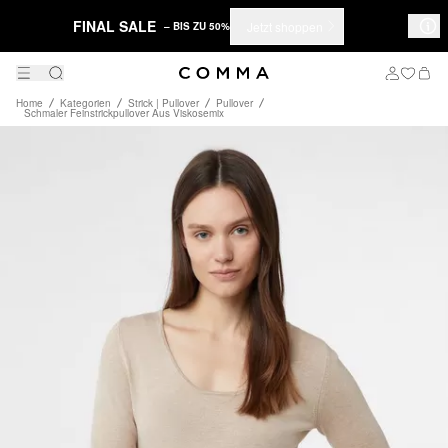
FINAL SALE
Jetzt shoppen
– BIS ZU 50%
Home
Kategorien
Strick | Pullover
Pullover
Schmaler Feinstrickpullover Aus Viskosemix