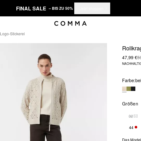
FINAL SALE
– BIS ZU 50%
Jetzt shoppen
 Logo-Stickerei
Rollkra
47,99 €
5
NACHHALTI
Farbe:
be
Größen
32
DIE
44
NUR
Das Model 