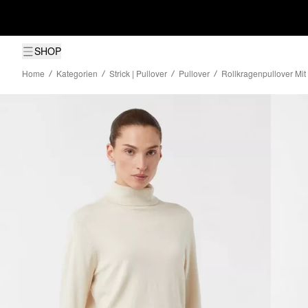
SHOP
Home
Kategorien
Strick | Pullover
Pullover
Rollkragenpullover Mit