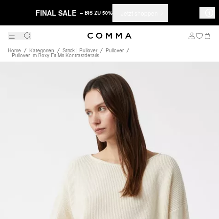
FINAL SALE
Jetzt shoppen
– BIS ZU 50%
Home
Kategorien
Strick | Pullover
Pullover
Pullover Im Boxy Fit Mit Kontrastdetails