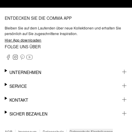
ENTDECKEN SIE DIE COMMA APP
Bleiben Sie auf dem Laufenden über neue Kollektionen und erhalten Sie
persönlich auf Sie zugeschnittene Inspiration.
Hier App downloaden
FOLGE UNS ÜBER
UNTERNEHMEN
KARRIERE
SERVICE
NACHHALTIGKEIT
BARRIEREFREIHEIT
WHATSAPP
KONTAKT
FASHION CARD
MEIN KONTO
SUPPORT
SICHER BEZAHLEN
WUNSCHLISTE
SHOWROOMS & HÄNDLERKONTAKT
STOREFINDER
PRESSEKONTAKT
RECHNUNG
|
|
|
Datenschutz-Einstellungen
AGB
Impressum
Datenschutz