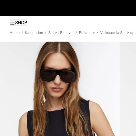
SHOP
Home
Kategorien
Strick | Pullover
Pullunder
Viskosemix-Stricktop