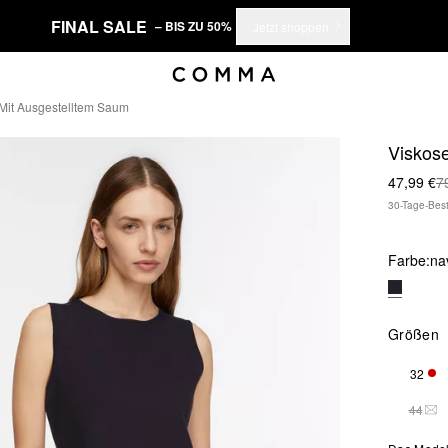
FINAL SALE
– BIS ZU 50%
Jetzt shoppen
 Mit Ausgestelltem Saum
Viskose
47,99 €
7
30-Tage-Best
Farbe:
na
Größen
32
NUR
44
DIE