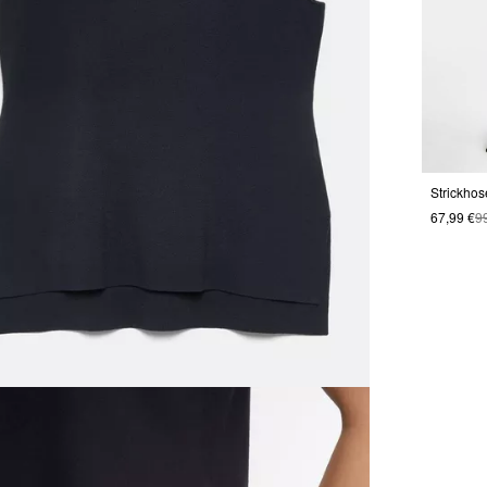
67,99 €
9