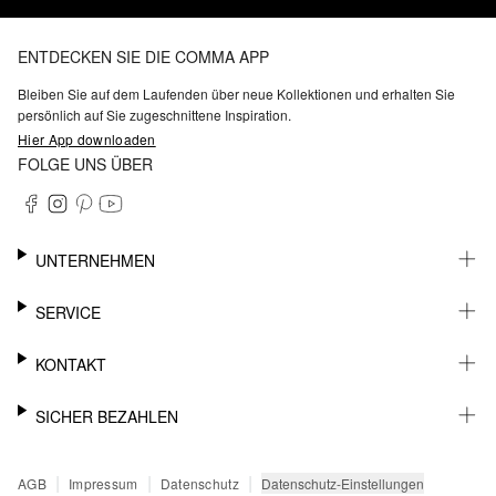
ENTDECKEN SIE DIE COMMA APP
Bleiben Sie auf dem Laufenden über neue Kollektionen und erhalten Sie
persönlich auf Sie zugeschnittene Inspiration.
Hier App downloaden
FOLGE UNS ÜBER
UNTERNEHMEN
KARRIERE
SERVICE
NACHHALTIGKEIT
BARRIEREFREIHEIT
WHATSAPP
KONTAKT
FASHION CARD
MEIN KONTO
SUPPORT
SICHER BEZAHLEN
WUNSCHLISTE
SHOWROOMS & HÄNDLERKONTAKT
STOREFINDER
PRESSEKONTAKT
RECHNUNG
|
|
|
Datenschutz-Einstellungen
AGB
Impressum
Datenschutz
SENDUNGSVERFOLGUNG
PAYPAL