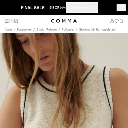
FINAL SALE
Jetzt shoppen
– BIS ZU 50%
Home
Kategorien
Strick | Pullover
Pullunder
Stricktop Mit Kontrastdetails