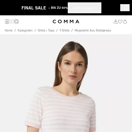
FINAL SALE
Jetzt shoppen
– BIS ZU 50%
Home
Kategorien
Shirts | Tops
T-Shirts
Ringelshirt Aus Strickjersey