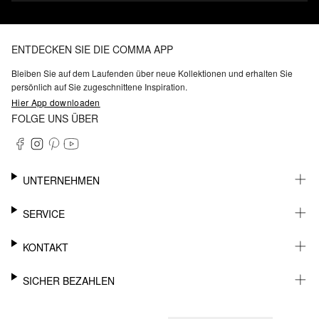
ENTDECKEN SIE DIE COMMA APP
Bleiben Sie auf dem Laufenden über neue Kollektionen und erhalten Sie
persönlich auf Sie zugeschnittene Inspiration.
Hier App downloaden
FOLGE UNS ÜBER
UNTERNEHMEN
KARRIERE
SERVICE
NACHHALTIGKEIT
BARRIEREFREIHEIT
WHATSAPP
KONTAKT
FASHION CARD
MEIN KONTO
SUPPORT
SICHER BEZAHLEN
WUNSCHLISTE
SHOWROOMS & HÄNDLERKONTAKT
STOREFINDER
PRESSEKONTAKT
RECHNUNG