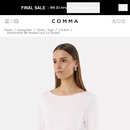
FINAL SALE
Jetzt shoppen
– BIS ZU 50%
Home
Kategorien
Shirts | Tops
3/4-Arm
Streifenshirt Mit Artwork Und 3/4-Ärmeln