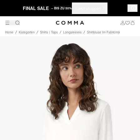
FINAL SALE
Jetzt shoppen
– BIS ZU 50%
Home
Kategorien
Shirts | Tops
Longsleeves
Shirtbluse Im Fabricmix