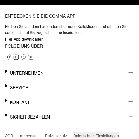
ENTDECKEN SIE DIE COMMA APP
Bleiben Sie auf dem Laufenden über neue Kollektionen und erhalten Sie
persönlich auf Sie zugeschnittene Inspiration.
Hier App downloaden
FOLGE UNS ÜBER
UNTERNEHMEN
KARRIERE
SERVICE
NACHHALTIGKEIT
BARRIEREFREIHEIT
WHATSAPP
KONTAKT
FASHION CARD
MEIN KONTO
SUPPORT
SICHER BEZAHLEN
WUNSCHLISTE
SHOWROOMS & HÄNDLERKONTAKT
STOREFINDER
PRESSEKONTAKT
RECHNUNG
|
|
|
Datenschutz-Einstellungen
AGB
Impressum
Datenschutz
SENDUNGSVERFOLGUNG
PAYPAL