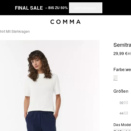
FINAL SALE
– BIS ZU 50%
Jetzt shoppen
hirt Mit Stehkragen
Semitra
29,99 €
4
Farbe:
we
Größen
32
DIE
44
DIE
Das Model 