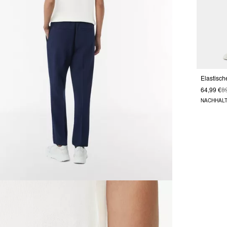
64,99 €
8
NACHHALT