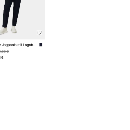
Elastische Jogpants mit Logoband und Bügelfalten
9,99 €
IG