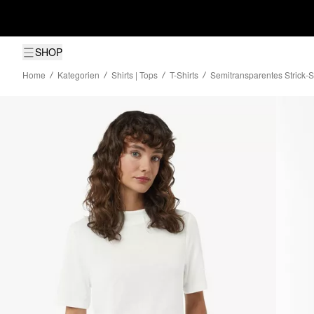
SHOP
Home
Kategorien
Shirts | Tops
T-Shirts
Semitransparentes Strick-S