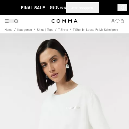
FINAL SALE
Jetzt shoppen
– BIS ZU 50%
Home
Kategorien
Shirts | Tops
T-Shirts
T-Shirt Im Loose Fit Mit Schriftprint