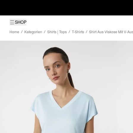
SHOP
Home
Kategorien
Shirts | Tops
T-Shirts
Shirt Aus Viskose Mit V-Aus