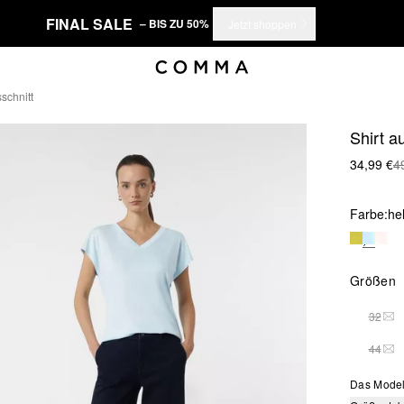
FINAL SALE
– BIS ZU 50%
Jetzt shoppen
schnitt
Shirt a
34,99 €
4
Farbe:
he
Größen
32
DIE
44
DIE
Das Model 