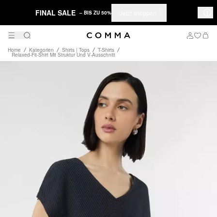
FINAL SALE
Jetzt shoppen
– BIS ZU 50%
Home
Kategorien
Shirts | Tops
T-Shirts
Relaxed-Fit-Shirt Mit Struktur Und V-Ausschnitt