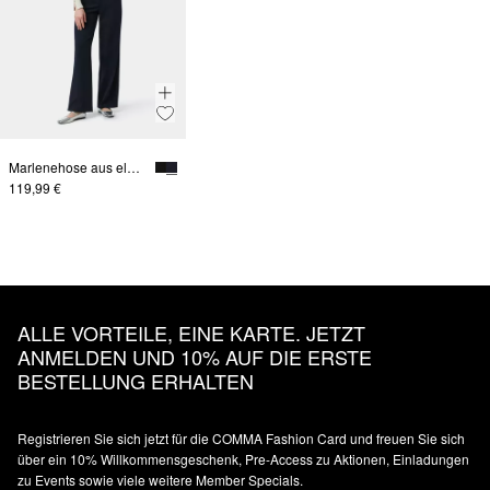
Marlenehose aus elastischem Viskosemix mit Eingrifftaschen
119,99 €
ALLE VORTEILE, EINE KARTE. JETZT
ANMELDEN UND 10% AUF DIE ERSTE
BESTELLUNG ERHALTEN
Registrieren Sie sich jetzt für die COMMA Fashion Card und freuen Sie sich
über ein 10% Willkommensgeschenk, Pre-Access zu Aktionen, Einladungen
zu Events sowie viele weitere Member Specials.