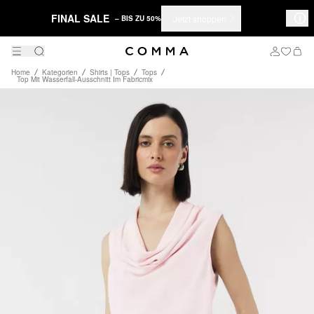
FINAL SALE
Jetzt shoppen
– BIS ZU 50%
Home
Kategorien
Shirts | Tops
Tops
Top Mit Wasserfall-Ausschnitt Im Fabricmix