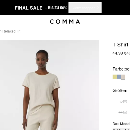
FINAL SALE
– BIS ZU 50%
Jetzt shoppen
Im Relaxed Fit
T-Shirt
44,99 €
4
Farbe:
be
Größen
32
DIE
44
DIE
Das Model 