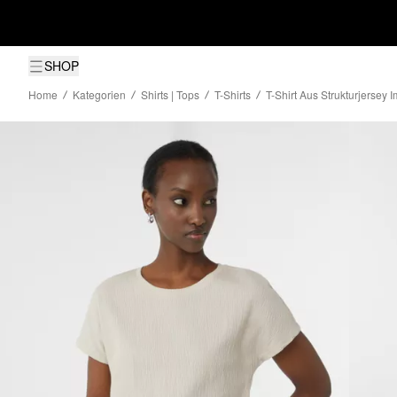
SHOP
Home
Kategorien
Shirts | Tops
T-Shirts
T-Shirt Aus Strukturjersey 