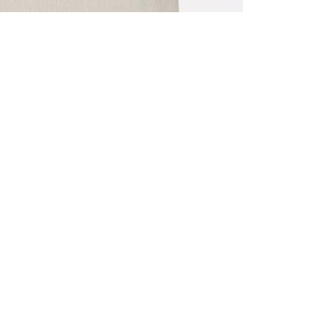
ALLE VOR
UND 10% 
Registrieren S
sich über ein
Einladungen z