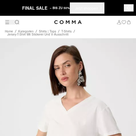
FINAL SALE
Jetzt shoppen
– BIS ZU 50%
Home
Kategorien
Shirts | Tops
T-Shirts
Jersey-T-Shirt Mit Stickerei Und V-Ausschnitt