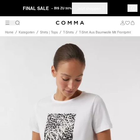
FINAL SALE
Jetzt shoppen
– BIS ZU 50%
Home
Kategorien
Shirts | Tops
T-Shirts
T-Shirt Aus Baumwolle Mit Frontprint