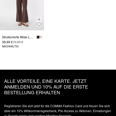
Strukturierte Wide-Leg-Hose aus Viskosemix mit Elastikbund
39,99 €
79,99 €
NACHHALTIG
ALLE VORTEILE, EINE KARTE. JETZT
ANMELDEN UND 10% AUF DIE ERSTE
BESTELLUNG ERHALTEN
Registrieren Sie sich jetzt für die COMMA Fashion Card und freuen Sie sich
über ein 10% Willkommensgeschenk, Pre-Access zu Aktionen, Einladungen
zu Events sowie viele weitere Member Specials.