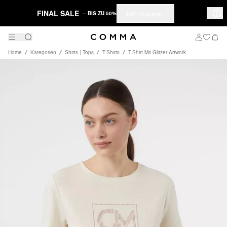
FINAL SALE
Jetzt shoppen
– BIS ZU 50%
Home
Kategorien
Shirts | Tops
T-Shirts
T-Shirt Mit Glitzer-Artwork