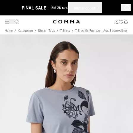
FINAL SALE
Jetzt shoppen
– BIS ZU 50%
Home
Kategorien
Shirts | Tops
T-Shirts
T-Shirt Mit Frontprint Aus Baumwollmix