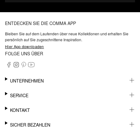
ENTDECKEN SIE DIE COMMA APP
Bleiben Sie auf dem Laufenden über neue Kollektionen und erhalten Sie
persönlich auf Sie zugeschnittene Inspiration.
Hier App downloaden
FOLGE UNS ÜBER
UNTERNEHMEN
KARRIERE
SERVICE
NACHHALTIGKEIT
BARRIEREFREIHEIT
WHATSAPP
KONTAKT
FASHION CARD
MEIN KONTO
SUPPORT
SICHER BEZAHLEN
WUNSCHLISTE
SHOWROOMS & HÄNDLERKONTAKT
STOREFINDER
PRESSEKONTAKT
RECHNUNG