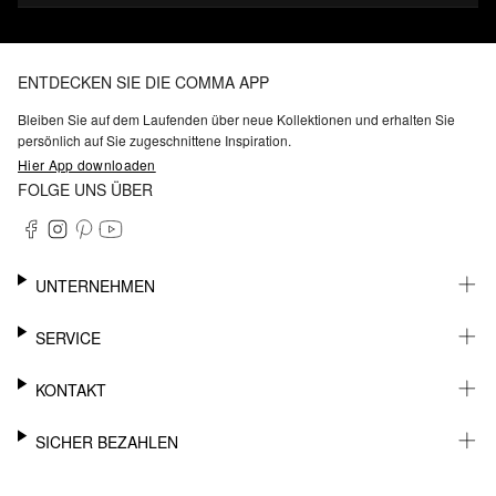
ENTDECKEN SIE DIE COMMA APP
Bleiben Sie auf dem Laufenden über neue Kollektionen und erhalten Sie
persönlich auf Sie zugeschnittene Inspiration.
Hier App downloaden
FOLGE UNS ÜBER
UNTERNEHMEN
KARRIERE
SERVICE
NACHHALTIGKEIT
BARRIEREFREIHEIT
WHATSAPP
KONTAKT
FASHION CARD
MEIN KONTO
SUPPORT
SICHER BEZAHLEN
WUNSCHLISTE
SHOWROOMS & HÄNDLERKONTAKT
STOREFINDER
PRESSEKONTAKT
RECHNUNG