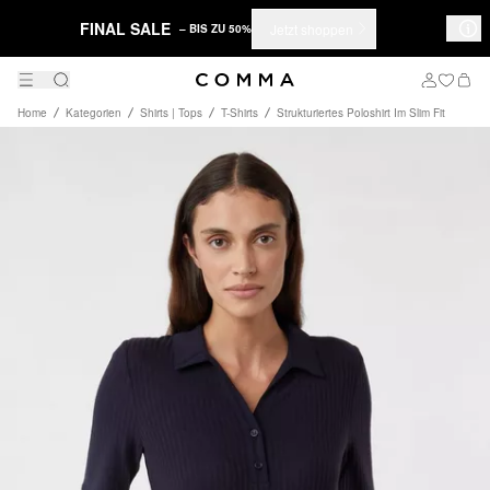
FINAL SALE
Jetzt shoppen
– BIS ZU 50%
Home
Kategorien
Shirts | Tops
T-Shirts
Strukturiertes Poloshirt Im Slim Fit