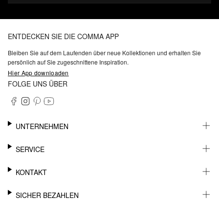
ENTDECKEN SIE DIE COMMA APP
Bleiben Sie auf dem Laufenden über neue Kollektionen und erhalten Sie
persönlich auf Sie zugeschnittene Inspiration.
Hier App downloaden
FOLGE UNS ÜBER
UNTERNEHMEN
KARRIERE
SERVICE
NACHHALTIGKEIT
BARRIEREFREIHEIT
WHATSAPP
KONTAKT
FASHION CARD
MEIN KONTO
SUPPORT
SICHER BEZAHLEN
WUNSCHLISTE
SHOWROOMS & HÄNDLERKONTAKT
STOREFINDER
PRESSEKONTAKT
RECHNUNG