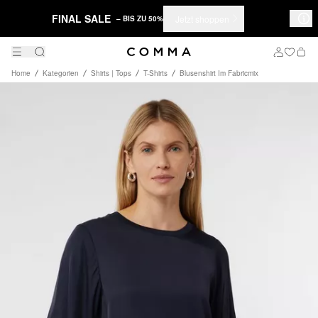
FINAL SALE
Jetzt shoppen
– BIS ZU 50%
Home
Kategorien
Shirts | Tops
T-Shirts
Blusenshirt Im Fabricmix