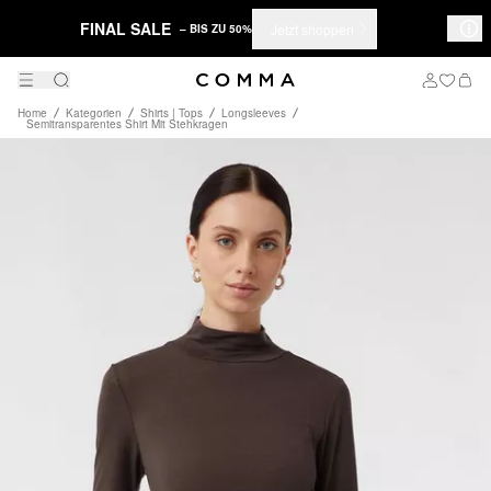
FINAL SALE
Jetzt shoppen
– BIS ZU 50%
Home
Kategorien
Shirts | Tops
Longsleeves
Semitransparentes Shirt Mit Stehkragen