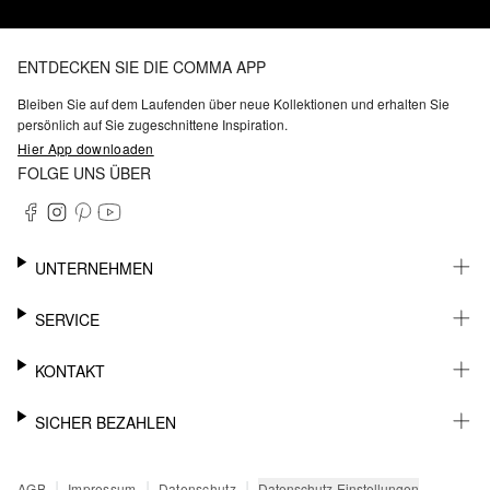
ENTDECKEN SIE DIE COMMA APP
Bleiben Sie auf dem Laufenden über neue Kollektionen und erhalten Sie
persönlich auf Sie zugeschnittene Inspiration.
Hier App downloaden
FOLGE UNS ÜBER
UNTERNEHMEN
KARRIERE
SERVICE
NACHHALTIGKEIT
BARRIEREFREIHEIT
WHATSAPP
KONTAKT
FASHION CARD
MEIN KONTO
SUPPORT
SICHER BEZAHLEN
WUNSCHLISTE
SHOWROOMS & HÄNDLERKONTAKT
STOREFINDER
PRESSEKONTAKT
RECHNUNG
|
|
|
Datenschutz-Einstellungen
AGB
Impressum
Datenschutz