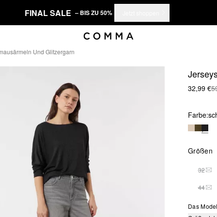
FINAL SALE
– BIS ZU 50%
Jetzt shoppen
ermausärmeln Und Glitzergarn
Jerseys
32,99 €
5
Farbe:
sc
Größen
32
DIE
44
DIE
Das Model 