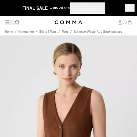
FINAL SALE
Jetzt shoppen
– BIS ZU 50%
Home
Kategorien
Shirts | Tops
Tops
Schmale Weste Aus Strukturjersey