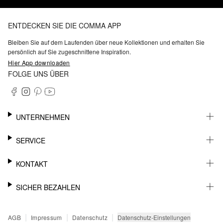
ENTDECKEN SIE DIE COMMA APP
Bleiben Sie auf dem Laufenden über neue Kollektionen und erhalten Sie
persönlich auf Sie zugeschnittene Inspiration.
Hier App downloaden
FOLGE UNS ÜBER
UNTERNEHMEN
KARRIERE
SERVICE
NACHHALTIGKEIT
BARRIEREFREIHEIT
WHATSAPP
KONTAKT
FASHION CARD
MEIN KONTO
SUPPORT
SICHER BEZAHLEN
WUNSCHLISTE
SHOWROOMS & HÄNDLERKONTAKT
STOREFINDER
PRESSEKONTAKT
RECHNUNG
|
|
|
Datenschutz-Einstellungen
AGB
Impressum
Datenschutz
SENDUNGSVERFOLGUNG
PAYPAL