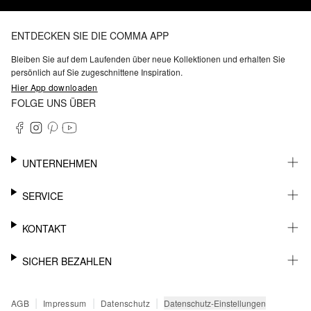
ENTDECKEN SIE DIE COMMA APP
Bleiben Sie auf dem Laufenden über neue Kollektionen und erhalten Sie
persönlich auf Sie zugeschnittene Inspiration.
Hier App downloaden
FOLGE UNS ÜBER
UNTERNEHMEN
KARRIERE
SERVICE
NACHHALTIGKEIT
BARRIEREFREIHEIT
WHATSAPP
KONTAKT
FASHION CARD
MEIN KONTO
SUPPORT
SICHER BEZAHLEN
WUNSCHLISTE
SHOWROOMS & HÄNDLERKONTAKT
STOREFINDER
PRESSEKONTAKT
RECHNUNG
|
|
|
Datenschutz-Einstellungen
AGB
Impressum
Datenschutz
SENDUNGSVERFOLGUNG
PAYPAL