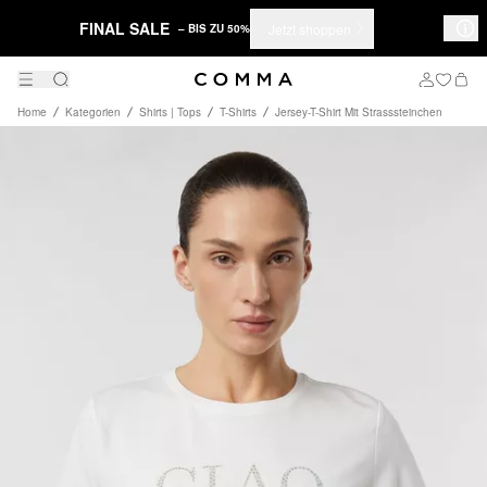
FINAL SALE
Jetzt shoppen
– BIS ZU 50%
Home
Kategorien
Shirts | Tops
T-Shirts
Jersey-T-Shirt Mit Strasssteinchen