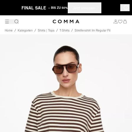
FINAL SALE
Jetzt shoppen
– BIS ZU 50%
Home
Kategorien
Shirts | Tops
T-Shirts
Streifenshirt Im Regular Fit