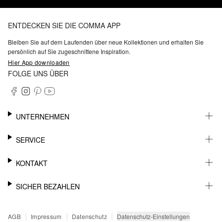
ENTDECKEN SIE DIE COMMA APP
Bleiben Sie auf dem Laufenden über neue Kollektionen und erhalten Sie
persönlich auf Sie zugeschnittene Inspiration.
Hier App downloaden
FOLGE UNS ÜBER
UNTERNEHMEN
KARRIERE
SERVICE
NACHHALTIGKEIT
BARRIEREFREIHEIT
WHATSAPP
KONTAKT
FASHION CARD
MEIN KONTO
SUPPORT
SICHER BEZAHLEN
WUNSCHLISTE
SHOWROOMS & HÄNDLERKONTAKT
STOREFINDER
PRESSEKONTAKT
RECHNUNG
|
|
|
Datenschutz-Einstellungen
AGB
Impressum
Datenschutz
SENDUNGSVERFOLGUNG
PAYPAL