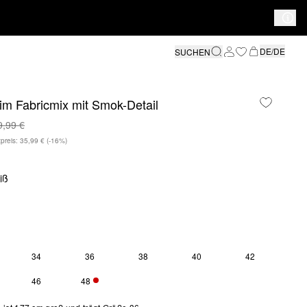
DE/DE
SUCHEN
 im Fabricmix mit Smok-Detail
9,99 €
preis: 35,99 €
(-16%)
iß
34
36
38
40
42
46
48
NUR 2 VERFÜGBAR