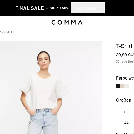
FINAL SALE
– BIS ZU 50%
Jetzt shoppen
ok-Detail
T-Shirt
29,99 €
4
30-Tage-Best
Farbe:
we
Größen
32
44