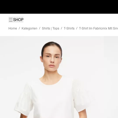
SHOP
Home
Kategorien
Shirts | Tops
T-Shirts
T-Shirt Im Fabricmix Mit Sm